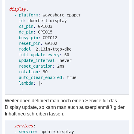
display
:
  - platform
: 
waveshare_epaper
    id
: 
doorbell_display
    cs_pin
: 
GPIO33
    dc_pin
: 
GPIO15
    busy_pin
: 
GPIO12
    reset_pin
: 
GPIO2
    model
: 
2.13in-ttgo-dke
    full_update_every
: 
60
    update_interval
: 
never
    reset_duration
: 
2ms
    rotation
: 
90
    auto_clear_enabled
: 
true
    lambda
: 
|-

...
Weiter oben definiert man noch einen Service für das
Display update, so kann man auch ausserplanmäßig den
Inhalt neu schreiben lassen:
  services
:
  - service
: 
update_display