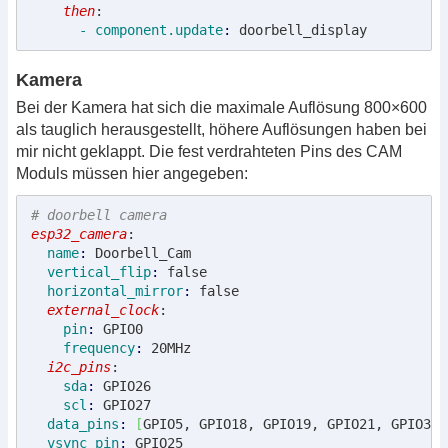
    then
:
      - component.update
: 
doorbell_display
Kamera
Bei der Kamera hat sich die maximale Auflösung 800×600
als tauglich herausgestellt, höhere Auflösungen haben bei
mir nicht geklappt. Die fest verdrahteten Pins des CAM
Moduls müssen hier angegeben:
# doorbell camera    
esp32_camera
:
  name
: 
Doorbell_Cam
  vertical_flip
: 
false
  horizontal_mirror
: 
false
  external_clock
:
    pin
: 
GPIO0
    frequency
: 
20MHz
  i2c_pins
:
    sda
: 
GPIO26
    scl
: 
GPIO27
  data_pins
: 
[
GPIO5, GPIO18, GPIO19, GPIO21, GPIO36,
  vsync_pin
: 
GPIO25