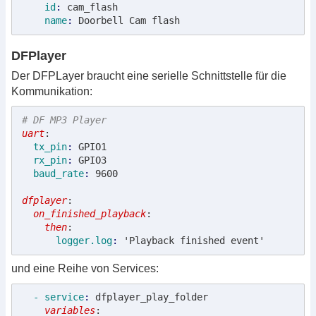
    id
: 
cam_flash
    name
: 
Doorbell Cam flash
DFPlayer
Der DFPLayer braucht eine serielle Schnittstelle für die
Kommunikation:
# DF MP3 Player
uart
:
  tx_pin
: 
GPIO1
  rx_pin
: 
GPIO3
  baud_rate
: 
9600

dfplayer
:
  on_finished_playback
:
    then
:
      logger.log
: 
'Playback finished event'
und eine Reihe von Services:
  - service
: 
dfplayer_play_folder
    variables
: