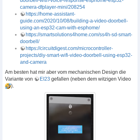
doorbell-with-voice-response-esphome-esp32-
camera-dfplayer-mini/208254
https://home-assistant-
guide.com/2020/10/08/building-a-video-doorbell-
using-an-esp32-cam-with-esphome/
https://smartsolutions4home.com/ss4h-sd-smart-
doorbell/
https://circuitdigest.com/microcontroller-
projects/diy-smart-wifi-video-doorbell-using-esp32-
and-camera
Am besten hat mir aber vom mechanischen Design die
Variante von
EI23
gefallen (neben dem witzigen Video
).