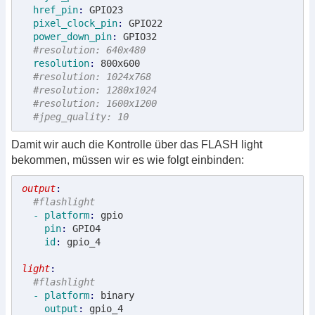
  href_pin
: 
GPIO23
  pixel_clock_pin
: 
GPIO22
  power_down_pin
: 
GPIO32

#resolution: 640x480
  resolution
: 
800x600

#resolution: 1024x768
#resolution: 1280x1024
#resolution: 1600x1200
#jpeg_quality: 10  
Damit wir auch die Kontrolle über das FLASH light
bekommen, müssen wir es wie folgt einbinden:
output
#flashlight
  - platform
: 
gpio
    pin
: 
GPIO4
    id
: 
gpio_4

light
#flashlight
  - platform
: 
binary
    output
: 
gpio_4