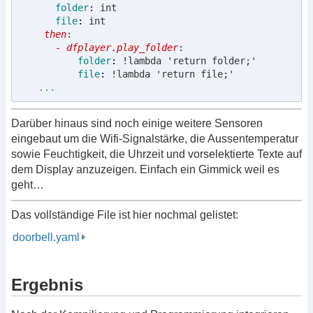
      folder
: 
int
      file
: 
int
    then
:
      - dfplayer.play_folder
:
          folder
: 
!lambda 'return folder;'
          file
: 
!lambda 'return file;'

...
Darüber hinaus sind noch einige weitere Sensoren
eingebaut um die Wifi-Signalstärke, die Aussentemperatur
sowie Feuchtigkeit, die Uhrzeit und vorselektierte Texte auf
dem Display anzuzeigen. Einfach ein Gimmick weil es
geht…
Das vollständige File ist hier nochmal gelistet:
doorbell.yaml
Ergebnis