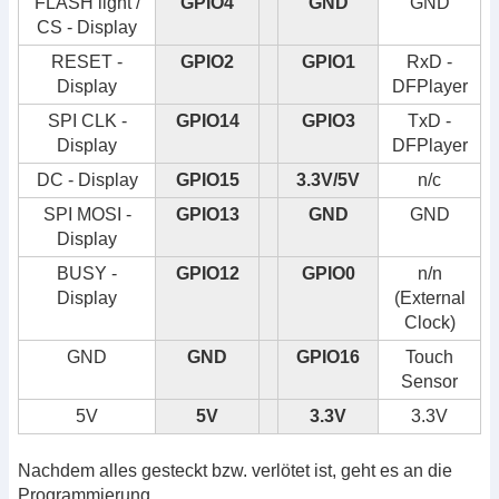
FLASH light /
GPIO4
GND
GND
CS - Display
RESET -
GPIO2
GPIO1
RxD -
Display
DFPlayer
SPI CLK -
GPIO14
GPIO3
TxD -
Display
DFPlayer
DC - Display
GPIO15
3.3V/5V
n/c
SPI MOSI -
GPIO13
GND
GND
Display
BUSY -
GPIO12
GPIO0
n/n
Display
(External
Clock)
GND
GND
GPIO16
Touch
Sensor
5V
5V
3.3V
3.3V
Nachdem alles gesteckt bzw. verlötet ist, geht es an die
Programmierung…