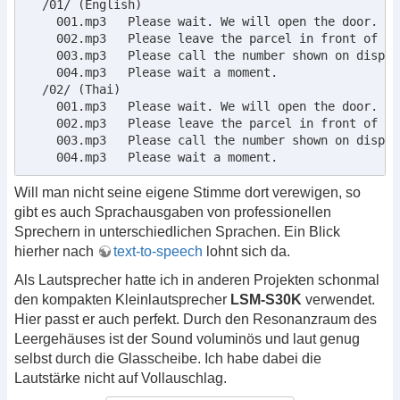
  /01/ (English)

    001.mp3   Please wait. We will open the door.

    002.mp3   Please leave the parcel in front of the
    003.mp3   Please call the number shown on displa
    004.mp3   Please wait a moment. 

  /02/ (Thai)

    001.mp3   Please wait. We will open the door.

    002.mp3   Please leave the parcel in front of the
    003.mp3   Please call the number shown on displa
    004.mp3   Please wait a moment.   
Will man nicht seine eigene Stimme dort verewigen, so
gibt es auch Sprachausgaben von professionellen
Sprechern in unterschiedlichen Sprachen. Ein Blick
hierher nach
text-to-speech
lohnt sich da.
Als Lautsprecher hatte ich in anderen Projekten schonmal
den kompakten Kleinlautsprecher
LSM-S30K
verwendet.
Hier passt er auch perfekt. Durch den Resonanzraum des
Leergehäuses ist der Sound voluminös und laut genug
selbst durch die Glasscheibe. Ich habe dabei die
Lautstärke nicht auf Vollauschlag.